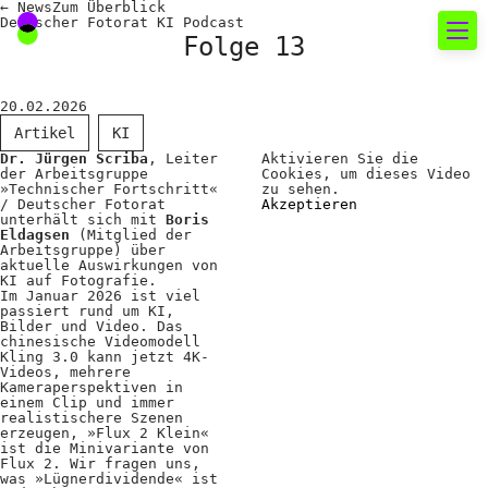
←
News
Zum
Überblick
Deutscher Fotorat KI Podcast
Folge 13
Neues rund um die
20.02.2026
Fotografie
Artikel
KI
Dr. Jürgen Scriba
, Leiter
Aktivieren Sie die
der Arbeitsgruppe
Cookies, um dieses Video
Das aktuelle Foto
»Technischer Fortschritt«
zu sehen.
/ Deutscher Fotorat
Akzeptieren
unterhält sich mit
Boris
News
Eldagsen
(Mitglied der
Arbeitsgruppe) über
Termine
aktuelle Auswirkungen von
KI auf Fotografie.
Im Januar 2026 ist viel
FREELENS Galerie
passiert rund um KI,
Bilder und Video. Das
Showcases
chinesische Videomodell
Kling 3.0 kann jetzt 4K-
Videos, mehrere
Kameraperspektiven in
einem Clip und immer
Fakten für Politik und
realistischere Szenen
erzeugen, »Flux 2 Klein«
ist die Minivariante von
Öffentlichkeit
Flux 2. Wir fragen uns,
was »Lügnerdividende« ist