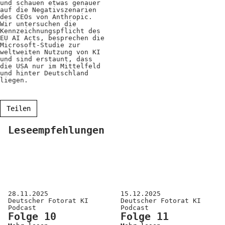
und schauen etwas genauer
Positionen
auf die Negativszenarien
des CEOs von Anthropic.
Wir untersuchen die
Verband
Kennzeichnungspflicht des
EU AI Acts, besprechen die
Fotograf*innen
Microsoft-Studie zur
weltweiten Nutzung von KI
und sind erstaunt, dass
Regionalgruppen
die USA nur im Mittelfeld
und hinter Deutschland
Projekte und Publikationen
liegen.
Foundation
Teilen
Leseempfehlungen
Services für
Fotograf*innen
Mitglied werden
Presseausweis
28.11.2025
15.12.2025
Deutscher Fotorat KI
Deutscher Fotorat KI
Mein FREELENS
Podcast
Podcast
Folge 10
Folge 11