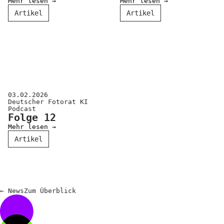
Kooperationen
Mehr lesen →
Mehr lesen →
Artikel
Artikel
Wissen A-Z
Login
03.02.2026
Deutscher Fotorat KI
Podcast
Folge 12
Mehr lesen →
Artikel
←
News
Zum
Überblick