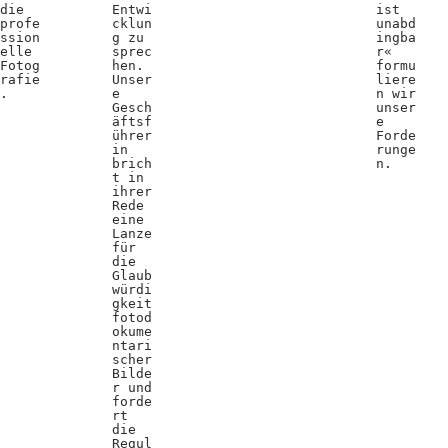
die
Entwi
ist
profe
cklun
unabd
ssion
g zu
ingba
elle
sprec
r«
Fotog
hen.
formu
rafie
Unser
liere
.
e
n wir
Gesch
unser
äftsf
e
ührer
Forde
in
runge
brich
n.
t in
ihrer
Rede
eine
Lanze
für
die
Glaub
würdi
gkeit
fotod
okume
ntari
scher
Bilde
r und
forde
rt
die
Regul