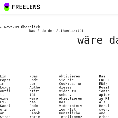
←
News
Zum
Überblick
Das Ende der Authentizität
wäre d
Ein
»Das
Aktivieren
Das
Papst
Ende
Sie die
FREEL
im
der
Cookies, um
ENS-
Luxus
Authe
dieses
Posit
outfi
ntizi
Video zu
ionsp
t,
tät
sehen.
apier
eine
wäre
Akzeptieren
zu KI
Ex-
das
Das
Als
Kanzl
Ende
Videointerv
Beruf
erin
der
iew »Ist
sverb
am
Demok
Künstliche
and
Stran
ratie
Intelligenz
erheb