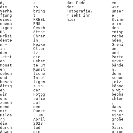
d,
« –
das Ende
en
die
so
der
wir
Verha
bring
Fotografie?
unser
ftung
t
« seht ihr
e
eines
FREEL
hier
Stimm
ehema
ENS-
e in
ligen
Gesch
den
US-
äftsf
entsp
Präsi
ührer
reche
dente
in
nden
n –
Heike
Gremi
in
Oller
en
den
tz
und
letzt
die
Partn
en
Debat
erver
Monat
te um
bände
en
Künst
n,
sehen
liche
denn
und
Intel
schon
besch
ligen
jetzt
äftig
z in
könne
en
der
n wir
wir
Fotog
beoba
uns
rafie
chten
zuneh
auf
,
mend
den
dass
mit
Punkt
es zu
Bilde
. Im
einer
rn,
April
große
die
2023
n
durch
lud
Disru
Anwen
die
ption