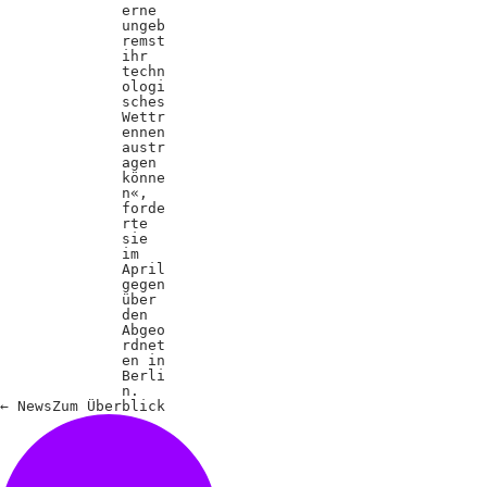
erne
ungeb
remst
ihr
techn
ologi
sches
Wettr
ennen
austr
agen
könne
n«,
forde
rte
sie
im
April
gegen
über
den
Abgeo
rdnet
en in
Berli
n.
←
News
Zum
Überblick