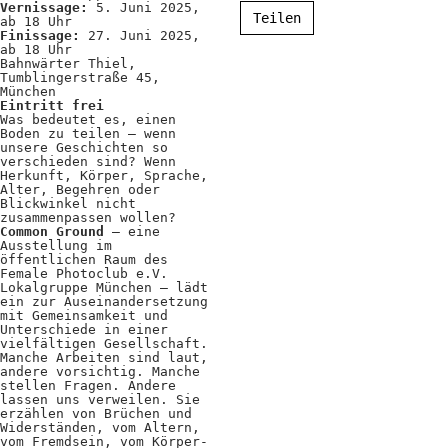
Vernissage:
5. Juni 2025,
Positionen
Teilen
ab 18 Uhr
Finissage:
27. Juni 2025,
Verband
ab 18 Uhr
Bahnwärter Thiel,
Tumblingerstraße 45,
Fotograf*innen
München
Eintritt frei
Was bedeutet es, einen
Regionalgruppen
Boden zu teilen – wenn
unsere Geschichten so
Projekte und Publikationen
verschieden sind? Wenn
Herkunft, Körper, Sprache,
Alter, Begehren oder
Foundation
Blickwinkel nicht
zusammenpassen wollen?
Common Ground
– eine
Ausstellung im
Services für
öffentlichen Raum des
Female Photoclub e.V.
Lokalgruppe München – lädt
Fotograf*innen
ein zur Auseinandersetzung
mit Gemeinsamkeit und
Unterschiede in einer
Mitglied werden
vielfältigen Gesellschaft.
Manche Arbeiten sind laut,
andere vorsichtig. Manche
Presseausweis
stellen Fragen. Andere
lassen uns verweilen. Sie
Mein FREELENS
erzählen von Brüchen und
Widerständen, vom Altern,
vom Fremdsein, vom Körper-