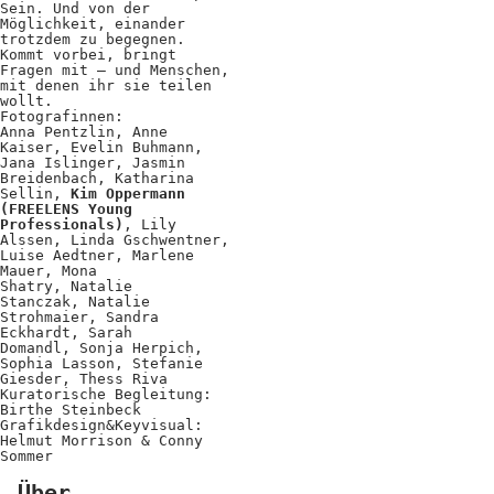
Kooperationen
Sein. Und von der
Möglichkeit, einander
trotzdem zu begegnen.
Wissen A-Z
Kommt vorbei, bringt
Fragen mit – und Menschen,
mit denen ihr sie teilen
wollt.
Fotografinnen:
Anna Pentzlin, Anne
Login
Kaiser, Evelin Buhmann,
Jana Islinger, Jasmin
Breidenbach, Katharina
Sellin,
Kim Oppermann
(FREELENS Young
Professionals)
, Lily
Alssen, Linda Gschwentner,
Luise Aedtner, Marlene
Mauer, Mona
Shatry, Natalie
Stanczak, Natalie
Strohmaier, Sandra
Eckhardt, Sarah
Domandl, Sonja Herpich,
Sophia Lasson, Stefanie
Giesder, Thess Riva
Kuratorische Begleitung:
Birthe Steinbeck
Grafikdesign&Keyvisual:
Helmut Morrison & Conny
Sommer
Über