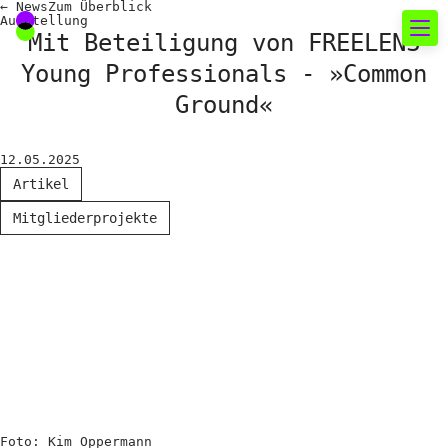
←
News
Zum
Überblick
Ausstellung
Mit Beteiligung von FREELENS
Young Professionals - »Common
Neues rund um die
Ground«
Fotografie
12.05.2025
Das aktuelle Foto
Artikel
News
Mitgliederprojekte
Termine
FREELENS Galerie
Showcases
Fakten für Politik und
Öffentlichkeit
Foto: Kim Oppermann