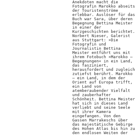
Anekdoten macht die
Positionen
Fotografin Marokko abseits
der Touristenströme
Verband
erlebbar. Auslöser für das
Buch war Sara, über deren
Begegnung Bettina Meister
Fotograf*innen
in einer der
Kurzgeschichten berichtet.
Norbert Nieser, Galerist
Regionalgruppen
aus Stuttgart: »Die
Fotografin und
Projekte und Publikationen
Journalistin Bettina
Meister entführt uns mit
ihrem Fotobuch »Marokko –
Foundation
Begegnungen« in ein Land,
das fasziniert,
herausfordert und zugleich
zutiefst berührt. Marokko
Services für
– ein Land, in dem der
Orient auf Europa trifft,
ein Land von
Fotograf*innen
atemberaubender Vielfalt
und zauberhafter
Schönheit. Bettina Meister
Mitglied werden
hat sich in dieses Land
verliebt und seine Seele
mit ihrer Kamera
Presseausweis
eingefangen. Von den
Gassen Marrakeschs über
Mein FREELENS
das majestätische Gebirge
des Hohen Atlas bis hin zu
den endlosen Weiten der