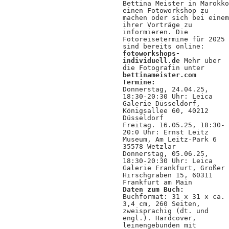
Bettina Meister in Marokko
einen Fotoworkshop zu
machen oder sich bei einem
ihrer Vorträge zu
informieren. Die
Fotoreisetermine für 2025
sind bereits online:
fotoworkshops-
individuell.de
Mehr über
die Fotografin unter
bettinameister.com
Termine:
Donnerstag, 24.04.25,
18:30-20:30 Uhr: Leica
Galerie Düsseldorf,
Königsallee 60, 40212
Düsseldorf
Freitag. 16.05.25, 18:30-
20:0 Uhr: Ernst Leitz
Museum,
Am Leitz-Park 6
35578 Wetzlar
Donnerstag, 05.06.25,
18:30-20:30 Uhr: Leica
Galerie Frankfurt, Großer
Hirschgraben 15, 60311
Frankfurt am Main
Daten zum Buch:
Buchformat: 31 x 31 x ca.
3,4 cm, 260 Seiten,
zweisprachig (dt. und
engl.). Hardcover,
leinengebunden mit