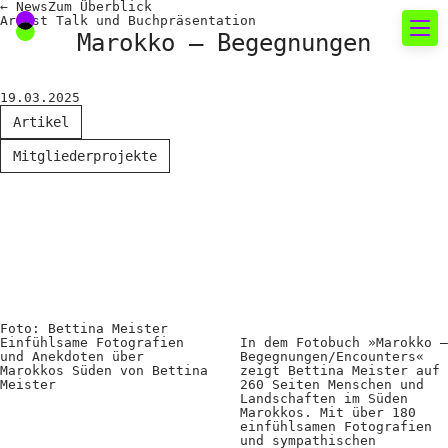
←
News
Zum
Überblick
Artist Talk und Buchpräsentation
Marokko – Begegnungen
Neues rund um die
19.03.2025
Fotografie
Artikel
Mitgliederprojekte
Das aktuelle Foto
News
Termine
FREELENS Galerie
Showcases
Foto: Bettina Meister
Einfühlsame Fotografien
In dem Fotobuch »Marokko –
und Anekdoten über
Begegnungen/Encounters«
Marokkos Süden von Bettina
zeigt Bettina Meister auf
Fakten für Politik und
Meister
260 Seiten Menschen und
Landschaften im Süden
Öffentlichkeit
Marokkos. Mit über 180
einfühlsamen Fotografien
und sympathischen