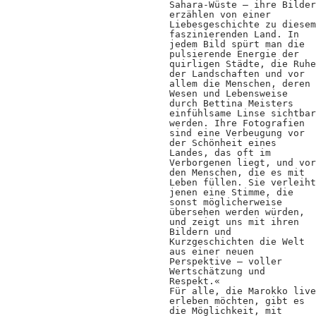
Kooperationen
Sahara-Wüste – ihre Bilder
erzählen von einer
Liebesgeschichte zu diesem
Wissen A-Z
faszinierenden Land. In
jedem Bild spürt man die
pulsierende Energie der
quirligen Städte, die Ruhe
der Landschaften und vor
allem die Menschen, deren
Login
Wesen und Lebensweise
durch Bettina Meisters
einfühlsame Linse sichtbar
werden. Ihre Fotografien
sind eine Verbeugung vor
der Schönheit eines
Landes, das oft im
Verborgenen liegt, und vor
den Menschen, die es mit
Leben füllen. Sie verleiht
jenen eine Stimme, die
sonst möglicherweise
übersehen werden würden,
und zeigt uns mit ihren
Bildern und
Kurzgeschichten die Welt
aus einer neuen
Perspektive – voller
Wertschätzung und
Respekt.«
Für alle, die Marokko live
erleben möchten, gibt es
die Möglichkeit, mit