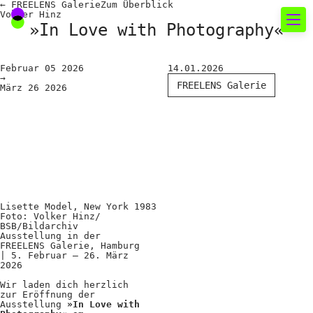
←
FREELENS Galerie
Zum
Überblick
Volker Hinz
»In Love with Photography«
Neues rund um die
Februar
05
2026
14.01.2026
→
Fotografie
FREELENS Galerie
März
26
2026
Das aktuelle Foto
News
Termine
FREELENS Galerie
Lisette Model, New York 1983
Foto: Volker Hinz/
Showcases
BSB/Bildarchiv
Ausstellung in der
FREELENS Galerie, Hamburg
| 5. Februar – 26. März
Fakten für Politik und
2026
Wir laden dich herzlich
Öffentlichkeit
zur Eröffnung der
Ausstellung
»In Love with