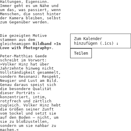
Haltungen, Eigensinn.
Immer geht es um Nähe und
um das, was passiert, wenn
Menschen, die sonst hinter
der Kamera bleiben, selbst
zum Gegenüber werden.
Die gezeigten Motive
Zum Kalender
stammen aus dem
hinzufügen (.ics) ↓
gleichnamigen
Bildband »In
Love with Photography«
.
Teilen
Peter-Matthias Gaede
schreibt im Vorwort:
»Volker Hinz hat über
Jahrzehnte hinweg nicht
Vollständigkeit gesammelt,
sondern Resonanz: Respekt,
Neugier und Lust am Bild.
Genau daraus speist sich
die besondere Qualität
dieser Porträts –
konzentriert, intim,
rotzfrech und zärtlich
zugleich. Volker Hinz hebt
die Größen seiner Zunft
vom Sockel und setzt sie
auf den Boden – nicht, um
sie zu bloßzustellen,
sondern um sie nahbar zu
machen.«