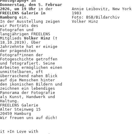
Photography«
am
Positionen
Donnerstag, den 5. Februar
2026, um 19 Uhr
in der
Annie Leibovitz, New York
FREELENS Galerie in
1983
Verband
Hamburg
ein.
Foto: BSB/Bildarchiv
In der Ausstellung zeigen
Volker Hinz
Fotograf*innen
wir Porträts des
Fotografen und
langjährigen FREELENS
Regionalgruppen
Mitglieds
Volker Hinz
(†
18.10.2019). Über
Jahrzehnte hat er einige
Projekte und Publikationen
der prägendsten
Fotograf*innen der
Foundation
Fotogeschichte getroffen
und fotografiert. Seine
Arbeiten ermöglichen einen
unmittelbaren, oft
überraschend nahen Blick
Services für
auf die Menschen hinter
den ikonischen Bildern und
Fotograf*innen
zeichnen ein lebendiges
Panorama der Fotografie
als Kunst, Handwerk und
Haltung.
Mitglied werden
FREELENS Galerie
Alter Steinweg 15
Presseausweis
20459 Hamburg
Wir freuen uns auf dich!
Mein FREELENS
it »In Love with