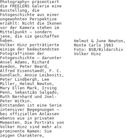
Kooperationen
Photography« präsentiert
die FREELENS Galerie eine
Ausstellung, die
Wissen A-Z
Fotogeschichte aus einer
ungewohnten Perspektive
erzählt: Nicht die Ikonen
vor der Kamera stehen im
Mittelpunkt – sondern
jene, die sie geschaffen
Login
haben.
Helmut & June Newton,
Volker Hinz porträtierte
Monte Carlo 1983
einige der bedeutendsten
Foto: BSB/Bildarchiv
Fotograf*innen der
Volker Hinz
Fotogeschichte – darunter
Ansel Adams, Richard
Avedon, Peter Beard,
Alfred Eisenstaedt, F. C.
Gundlach, Annie Leibovitz,
Peter Lindbergh, Lee
Miller, Helmut Newton,
Mary Ellen Mark, Irving
Penn, Sebastião Salgado,
Ruth Bernhard und Joel-
Peter Witkin.
Entstanden ist eine Serie
intensiver Begegnungen –
bei offiziellen Anlässen
ebenso wie in privaten
Momenten. Die Porträts von
Volker Hinz sind mehr als
prominente Namen: Sie
zeigen Charaktere,