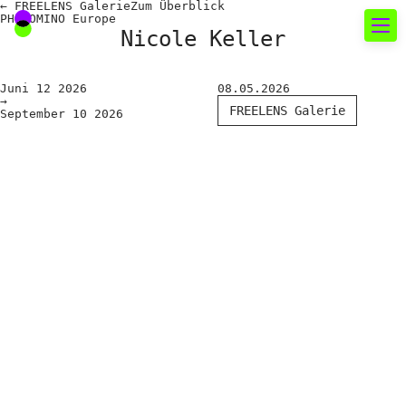
←
FREELENS Galerie
Zum
Überblick
PHOTOMINO Europe
Nicole Keller
Neues rund um die
Juni
12
2026
08.05.2026
→
Fotografie
FREELENS Galerie
September
10
2026
Das aktuelle Foto
News
Termine
FREELENS Galerie
Showcases
Fakten für Politik und
Öffentlichkeit