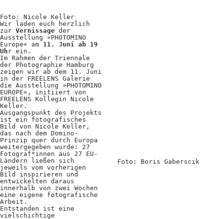
Positionen
Foto: Nicole Keller
Verband
Wir laden euch herzlich
zur
Vernissage
der
Ausstellung »PHOTOMINO
Fotograf*innen
Europe« am
11. Juni ab 19
Uh
r ein.
Im Rahmen der Triennale
Regionalgruppen
der Photographie Hamburg
zeigen wir ab dem 11. Juni
Projekte und Publikationen
in der FREELENS Galerie
die Ausstellung »PHOTOMINO
EUROPE«, initiiert von
Foundation
FREELENS Kollegin Nicole
Keller.
Ausgangspunkt des Projekts
ist ein fotografisches
Services für
Bild von Nicole Keller,
das nach dem Domino-
Prinzip quer durch Europa
Fotograf*innen
weitergegeben wurde: 27
Fotograf*innen aus 27 EU-
Ländern ließen sich
Foto: Boris Gaberscik
Mitglied werden
jeweils vom vorherigen
Bild inspirieren und
entwickelten daraus
Presseausweis
innerhalb von zwei Wochen
eine eigene fotografische
Mein FREELENS
Arbeit.
Entstanden ist eine
vielschichtige