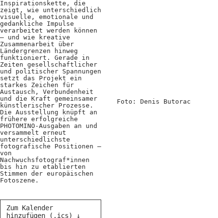
Kooperationen
Inspirationskette, die
zeigt, wie unterschiedlich
visuelle, emotionale und
Wissen A-Z
gedankliche Impulse
verarbeitet werden können
– und wie kreative
Zusammenarbeit über
Ländergrenzen hinweg
funktioniert. Gerade in
Login
Zeiten gesellschaftlicher
und politischer Spannungen
setzt das Projekt ein
starkes Zeichen für
Austausch, Verbundenheit
und die Kraft gemeinsamer
Foto: Denis Butorac
künstlerischer Prozesse.
Die Ausstellung knüpft an
frühere erfolgreiche
PHOTOMINO-Ausgaben an und
versammelt erneut
unterschiedlichste
fotografische Positionen –
von
Nachwuchsfotograf*innen
bis hin zu etablierten
Stimmen der europäischen
Fotoszene.
Zum Kalender
hinzufügen (.ics) ↓