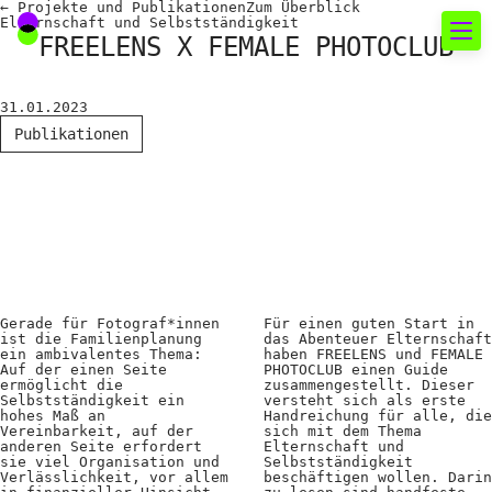
←
Projekte und Publikationen
Zum
Überblick
Elternschaft und Selbstständigkeit
FREELENS X FEMALE PHOTOCLUB
Neues rund um die
31.01.2023
Fotografie
Publikationen
Das aktuelle Foto
News
Termine
FREELENS Galerie
Gerade für Fotograf*innen
Für einen guten Start in
ist die Familienplanung
das Abenteuer Elternschaft
Showcases
ein ambivalentes Thema:
haben FREELENS und FEMALE
Auf der einen Seite
PHOTOCLUB einen Guide
ermöglicht die
zusammengestellt. Dieser
Selbstständigkeit ein
versteht sich als erste
Fakten für Politik und
hohes Maß an
Handreichung für alle, die
Vereinbarkeit, auf der
sich mit dem Thema
anderen Seite erfordert
Elternschaft und
Öffentlichkeit
sie viel Organisation und
Selbstständigkeit
Verlässlichkeit, vor allem
beschäftigen wollen. Darin