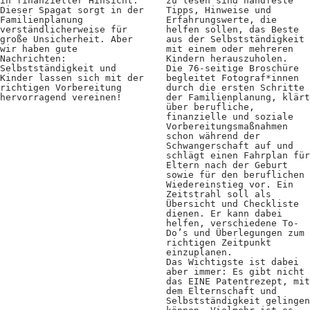
in finanzieller Hinsicht.
zu lesen sind handfeste
Positionen
Dieser Spagat sorgt in der
Tipps, Hinweise und
Familienplanung
Erfahrungswerte, die
verständlicherweise für
helfen sollen, das Beste
Verband
große Unsicherheit. Aber
aus der Selbstständigkeit
wir haben gute
mit einem oder mehreren
Fotograf*innen
Nachrichten:
Kindern herauszuholen.
Selbstständigkeit und
Die 76-seitige Broschüre
Kinder lassen sich mit der
begleitet Fotograf*innen
Regionalgruppen
richtigen Vorbereitung
durch die ersten Schritte
hervorragend vereinen!
der Familienplanung, klärt
über berufliche,
Projekte und Publikationen
finanzielle und soziale
Vorbereitungsmaßnahmen
Foundation
schon während der
Schwangerschaft auf und
schlägt einen Fahrplan für
Eltern nach der Geburt
sowie für den beruflichen
Services für
Wiedereinstieg vor. Ein
Zeitstrahl soll als
Fotograf*innen
Übersicht und Checkliste
dienen. Er kann dabei
helfen, verschiedene To-
Do’s und Überlegungen zum
Mitglied werden
richtigen Zeitpunkt
einzuplanen.
Presseausweis
Das Wichtigste ist dabei
aber immer: Es gibt nicht
das EINE Patentrezept, mit
Mein FREELENS
dem Elternschaft und
Selbstständigkeit gelingen