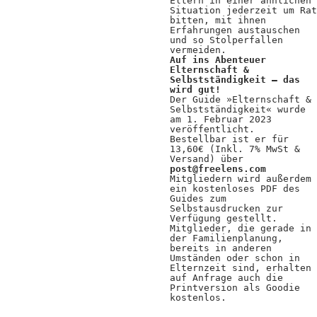
Eltern in einer ähnlichen
Situation jederzeit um Rat
bitten, mit ihnen
Erfahrungen austauschen
und so Stolperfallen
vermeiden.
Auf ins Abenteuer
Elternschaft &
Selbstständigkeit – das
wird gut!
Der Guide »Elternschaft &
Selbstständigkeit« wurde
am 1. Februar 2023
veröffentlicht.
Bestellbar ist er für
13,60€ (Inkl. 7% MwSt &
Versand) über
post@freelens.com
Mitgliedern wird außerdem
ein kostenloses PDF des
Guides zum
Selbstausdrucken zur
Verfügung gestellt.
Mitglieder, die gerade in
der Familienplanung,
bereits in anderen
Umständen oder schon in
Elternzeit sind, erhalten
auf Anfrage auch die
Printversion als Goodie
kostenlos.