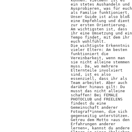
Kooperationen
können. Vielmehr ist es
ein stetes Aushandeln und
Ausprobieren, was für euch
Wissen A-Z
als Familie funktioniert.
Unser Guide ist also bloß
eine Empfehlung und dient
zur ersten Orientierung.
Am wichtigsten ist, dass
ihr eine Umsetzung und ein
Login
Tempo findet, mit dem ihr
euch wohlfühlt.
Die wichtigste Erkenntnis
vieler Eltern: Am besten
funktioniert die
Vereinbarkeit, wenn man
sie nicht alleine stemmen
muss. Da, wo mehrere
Elternteile involviert
sind, ist es also
essenziell, dass ihr als
Team arbeitet. Aber auch
darüber hinaus gilt: Du
musst das nicht alleine
schaffen! Bei FEMALE
PHOTOCLUB und FREELENS
findest du eine
Gemeinschaft anderer
Fotograf*innen, die sich
gegenseitig unterstützen.
Getreu dem Motto »aus den
Erfahrungen anderer
lernen«, kannst du andere