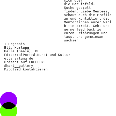
Kooperationen
sich über
die Berufsfeld-
Suche gezielt
Wissen A-Z
finden. Liebe Mentees,
schaut euch die Profile
an und kontaktiert die
Mentor*innen eurer Wahl
bitte direkt. Gebt uns
gerne feed back zu
Login
euren Erfahrungen und
lasst uns gemeinsam
wachsen
1 Ergebnis
Ella Hartung
Halle (Saale), DE
Editorial
Porträt
Kunst und Kultur
ellahartung.de
Präsenz auf FREELENS
@hart__gallery
Mitglied kontaktieren