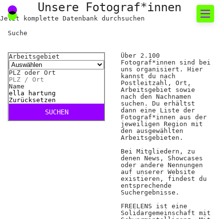
Unsere Fotograf*innen
Jetzt komplette Datenbank durchsuchen
Suche
Neues rund um die
Über 2.100
Arbeitsgebiet
Fotografie
Fotograf*innen sind bei
uns organisiert. Hier
PLZ oder Ort
kannst du nach
Das aktuelle Foto
Postleitzahl, Ort,
Name
Arbeitsgebiet sowie
nach den Nachnamen
News
Zurücksetzen
suchen. Du erhältst
dann eine Liste der
SUCHEN
Termine
Fotograf*innen aus der
jeweiligen Region mit
den ausgewählten
FREELENS Galerie
Arbeitsgebieten.
Bei Mitgliedern, zu
Showcases
denen News, Showcases
oder andere Nennungen
auf unserer Website
existieren, findest du
Fakten für Politik und
entsprechende
Suchergebnisse.
Öffentlichkeit
FREELENS ist eine
Solidargemeinschaft mit