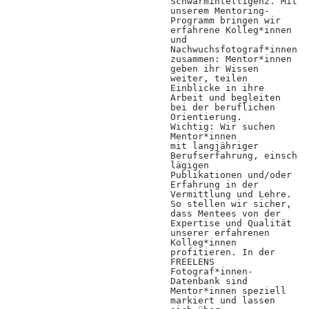
Schwarmintelligenz. Mit
Positionen
unserem Mentoring-
Programm bringen wir
erfahrene Kolleg*innen
Verband
und
Nachwuchsfotograf*innen
Fotograf*innen
zusammen: Mentor*innen
geben ihr Wissen
weiter, teilen
Regionalgruppen
Einblicke in ihre
Arbeit und begleiten
Projekte und Publikationen
bei der beruflichen
Orientierung.
Wichtig: Wir suchen
Foundation
Mentor*innen
mit langjähriger
Berufserfahrung, einsch
lägigen
Publikationen und/oder
Services für
Erfahrung in der
Vermittlung und Lehre.
Fotograf*innen
So stellen wir sicher,
dass Mentees von der
Expertise und Qualität
unserer erfahrenen
Mitglied werden
Kolleg*innen
profitieren. In der
Presseausweis
FREELENS
Fotograf*innen-
Datenbank sind
Mein FREELENS
Mentor*innen speziell
markiert und lassen